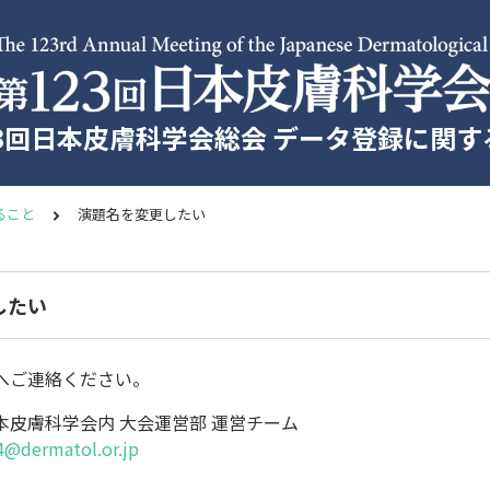
23回日本皮膚科学会総会 データ登録に関する
ること
演題名を変更したい
したい
へご連絡ください。
本皮膚科学会内 大会運営部 運営チーム
4@dermatol.or.jp