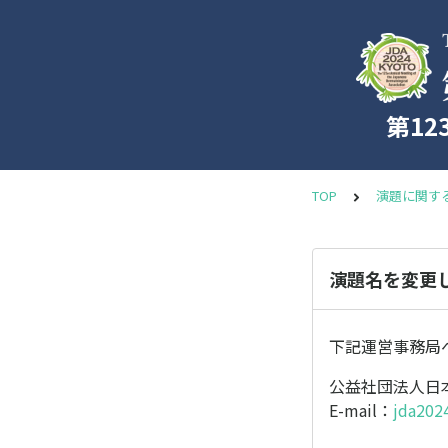
第1
TOP
演題に関す
演題名を変更
下記運営事務局
公益社団法人日
E-mail：
jda202