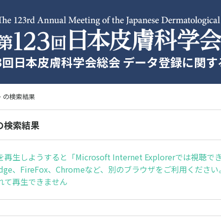
23回日本皮膚科学会総会 データ登録に関する
ー の検索結果
 の検索結果
生しようすると「Microsoft Internet Explorerでは視聴
ft Edge、FireFox、Chromeなど、別のブラウザをご利用くだ
れて再生できません