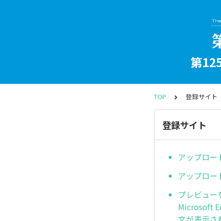
第1
TOP
登録
登録サ
アップ
アップロ
プレビューを再
Microso
文が表示さ