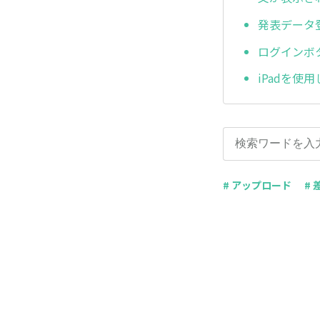
発表デー
ログインボ
iPadを
# アップロード
#