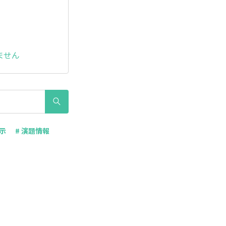
ません
表示
# 演題情報